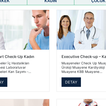
RKEK
KADIN
ÇOCUK
art Check-Up Kadın
Executive Check-up – K
astalıkları
Muayeneler Check Up Muayene
oratuvar
Üroloji Muayene Kardiyoloji
an Sayımı -
Muayene KBB Muayene
am 18 Parametre
Laboratuvar İncelemeleri
on (ESR) Üre Kreatinin
Hemogram (Tam Kan Sayım
AY
DETAY
Ürik Asit Glukoz (Açlık Kan Ş...