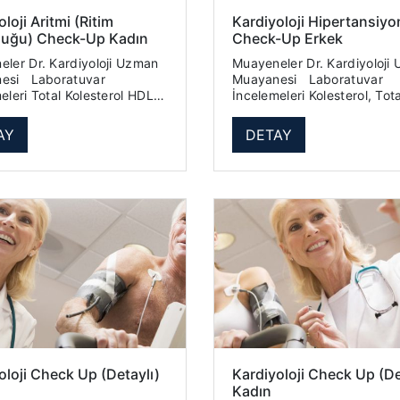
loji Aritmi (Ritim
Kardiyoloji Hipertansiyo
luğu) Check-Up Kadın
Check-Up Erkek
iyoloji Uzman
Muayeneler Dr. Kardiyoloji Uzman
oratuvar
Muayanesi Laboratuvar
Kolesterol HDL
İncelemeleri Kolesterol, Total
Trigliserid
Kolesterol, HDL Kolesterol,LDL
Hemogram (Tam Kan Sayımı) ...
Trigliserid Homosistein Kan Sayımı
AY
DETAY
...
oloji Check Up (Detaylı)
Kardiyoloji Check Up (De
Kadın