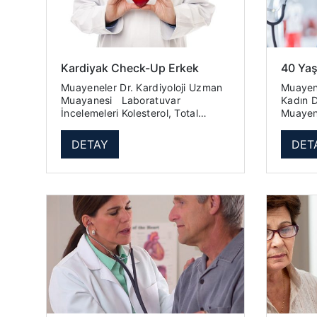
Kardiyak Check-Up Erkek
40 Ya
Muayeneler Dr. Kardiyoloji Uzman
Muayeneler Check
Muayanesi Laboratuvar
Kadın Doğ
İncelemeleri Kolesterol, Total
Muayene Labora
Kolesterol, HDL Kolesterol, LDL
İncelemeleri Hemo
Trigliserid Kan Sayımı - Hemogram
Sayımı) Üre Kreatinin Ürik As
DETAY
DET
18 ...
Glukoz.