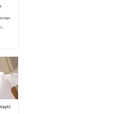
n
taylı)