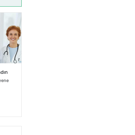
adın
ı)
Sedimentasyon Üre Kreatinin ...