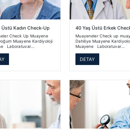
ş Üstü Kadın Check-Up
40 Yaş Üstü Erkek Chec
 Up Muayene
Muayeneler Check up muayene
um Muayene Kardiyoloji
Dahiliye Muayene Kardiyoloji
tuvar
Muayene Laboratuvar
gram (Tam Kan
İncelemeleri Hemogram (Tam Kan
it
Sayımı) Üre Kreatinin Ürik Asit
AY
DETAY
..
Glukoz (A...