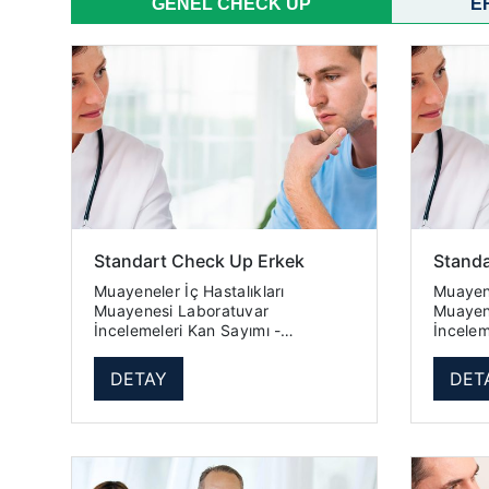
GENEL CHECK UP
E
Standart Check Up Erkek
Stand
Muayeneler İç Hastalıkları
Muayeneler İç H
Muayenesi Laboratuvar
Muayenesi Lab
İncelemeleri Kan Sayımı -
İncelemeleri K
Hemogram 18 Parametre
Hemogr
Sedimantasyon (ESR) Üre Kreatinin
Sedimantasy
DETAY
DET
Ürik Asit Glukoz (Açlık Kan Ş...