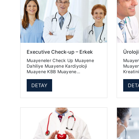
Executive Check-up – Erkek
Üroloj
Muayeneler Check Up Muayene
Muayeneler Üro
Dahiliye Muayene Kardiyoloji
Muayene Laboratuvar İnce
Muayene KBB Muayene
Kreatinin Üre (BUN) Tam
Laboratuvar İncelemeleri
Tahlili Total PSA Radyolojik Testler
Hemogram (Tam Kan Sayımı)
DETAY
DET
Sedimentasyon Üre Kreatinin ...