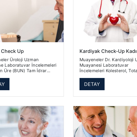
i Check Up
Kardiyak Check-Up Kadı
loji Uzman
Muayeneler Dr. Kardiyoloji Uzman
lemeleri
Muayanesi Laboratuvar
 İdrar
İncelemeleri Kolesterol, Total
Kolesterol, HDL Kolesterol, LDL
Üniner USG Üroloji...
Trigliserid Kan Sayımı - Hemogram
AY
DETAY
18 Parametr...