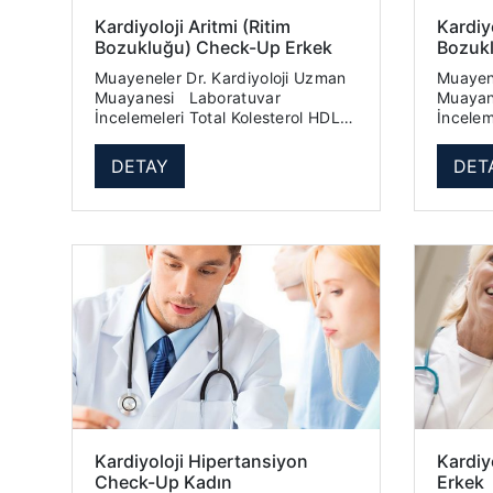
Kardiyoloji Aritmi (Ritim
Kardiyo
Bozukluğu) Check-Up Erkek
Bozuk
Muayeneler Dr. Kardiyoloji Uzman
Muayeneler Dr. Kard
Muayanesi Laboratuvar
Muayanesi Lab
İncelemeleri Total Kolesterol HDL
İncelemeleri Total 
Kolesterol LDL Kolesterol Trigliserid
Kolesterol LDL Kolesterol 
Hemogram (Tam Kan Sayımı) ...
DETAY
DET
Kardiyoloji Hipertansiyon
Kardiy
Check-Up Kadın
Erkek