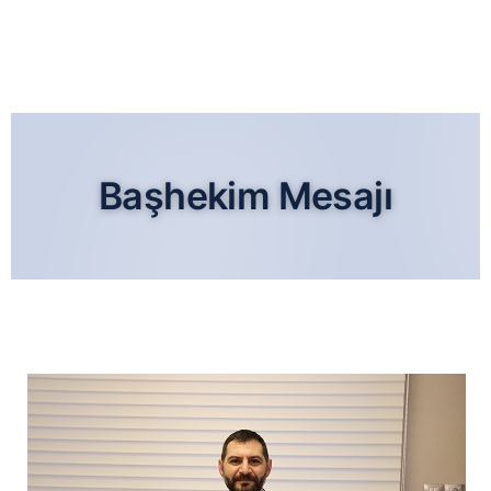
Başhekim Mesajı