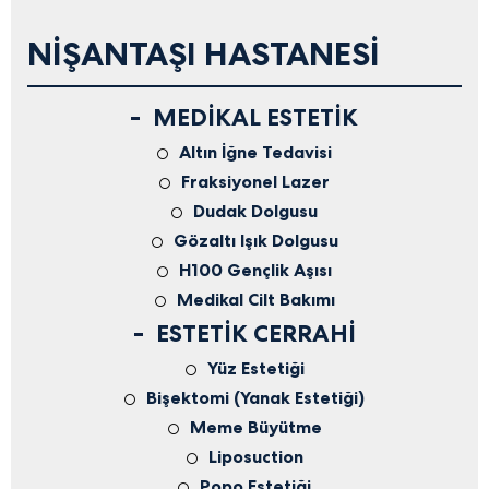
NIŞANTAŞI HASTANESI
MEDIKAL ESTETIK
Altın İğne Tedavisi
Fraksiyonel Lazer
Dudak Dolgusu
Gözaltı Işık Dolgusu
H100 Gençlik Aşısı
Medikal Cilt Bakımı
ESTETIK CERRAHI
Yüz Estetiği
Bişektomi (Yanak Estetiği)
Meme Büyütme
Liposuction
Popo Estetiği