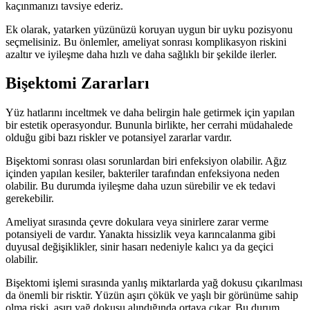
kaçınmanızı tavsiye ederiz.
Ek olarak, yatarken yüzünüzü koruyan uygun bir uyku pozisyonu
seçmelisiniz. Bu önlemler, ameliyat sonrası komplikasyon riskini
azaltır ve iyileşme daha hızlı ve daha sağlıklı bir şekilde ilerler.
Bişektomi
Zararları
Yüz hatlarını inceltmek ve daha belirgin hale getirmek için yapılan
bir estetik operasyondur. Bununla birlikte, her cerrahi müdahalede
olduğu gibi bazı riskler ve potansiyel zararlar vardır.
Bişektomi sonrası olası sorunlardan biri enfeksiyon olabilir. Ağız
içinden yapılan kesiler, bakteriler tarafından enfeksiyona neden
olabilir. Bu durumda iyileşme daha uzun sürebilir ve ek tedavi
gerekebilir.
Ameliyat sırasında çevre dokulara veya sinirlere zarar verme
potansiyeli de vardır. Yanakta hissizlik veya karıncalanma gibi
duyusal değişiklikler, sinir hasarı nedeniyle kalıcı ya da geçici
olabilir.
Bişektomi işlemi sırasında yanlış miktarlarda yağ dokusu çıkarılması
da önemli bir risktir. Yüzün aşırı çökük ve yaşlı bir görünüme sahip
olma riski, aşırı yağ dokusu alındığında ortaya çıkar. Bu durum,