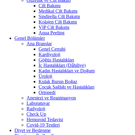
Güzellik ve Cilt Bakım
Cilt Bakımı
Medikal Cilt Bakımı
Sindirella Cilt Bakımı
Kolajen Cilt Bakımı
VIP Cilt Bakımı
Aqua Peeling
Genel Bölümler
Ana Branşlar
Genel Cerrahi
Kardiyoloji
Göğüs Hastalıkları
İç Hastalıkları (Dâhiliye)
Kadın Hastalıkları ve Doğum
Üroloji
Kulak Burun Boğaz
Çocuk Sağlığı ve Hastalıkları
Ortopedi
Anestezi ve Reanimasyon
Laboratuvar
Radyoloji
Check Up
Hemoroid Tedavisi
Covid-19 Testleri
Diyet ve Beslenme