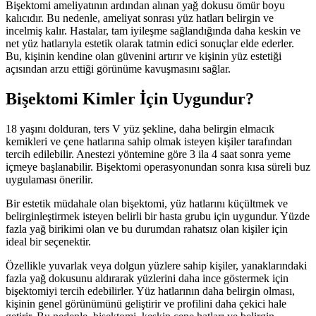
Bişektomi ameliyatının ardından alınan yağ dokusu ömür boyu
kalıcıdır. Bu nedenle, ameliyat sonrası yüz hatları belirgin ve
incelmiş kalır. Hastalar, tam iyileşme sağlandığında daha keskin ve
net yüz hatlarıyla estetik olarak tatmin edici sonuçlar elde ederler.
Bu, kişinin kendine olan güvenini artırır ve kişinin yüz estetiği
açısından arzu ettiği görünüme kavuşmasını sağlar.
Bişektomi Kimler İçin Uygundur?
18 yaşını dolduran, ters V yüz şekline, daha belirgin elmacık
kemikleri ve çene hatlarına sahip olmak isteyen kişiler tarafından
tercih edilebilir. Anestezi yöntemine göre 3 ila 4 saat sonra yeme
içmeye başlanabilir. Bişektomi operasyonundan sonra kısa süreli buz
uygulaması önerilir.
Bir estetik müdahale olan bişektomi, yüz hatlarını küçültmek ve
belirginleştirmek isteyen belirli bir hasta grubu için uygundur. Yüzde
fazla yağ birikimi olan ve bu durumdan rahatsız olan kişiler için
ideal bir seçenektir.
Özellikle yuvarlak veya dolgun yüzlere sahip kişiler, yanaklarındaki
fazla yağ dokusunu aldırarak yüzlerini daha ince göstermek için
bişektomiyi tercih edebilirler. Yüz hatlarının daha belirgin olması,
kişinin genel görünümünü geliştirir ve profilini daha çekici hale