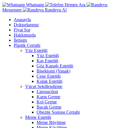
Whatsapp
Hemen Ara
Messenger
Randevu Al
Anasayfa
Doktorlarımız
Fiyat Sor
Hakkımızda
İletişim
Plastik Cerrahi
Yüz Estetiği
Yüz Estetiği
Kaş Estetiği
Göz Kapağı Estetiği
Bişektomi (Yanak)
Çene Estetiği
Kulak Estetiği
Vücut Şekillendirme
Liposuction
Karın Germe
Kol Germe
Bacak Germe
Obezite Sonrası Cerrahi
Meme Estetiği
Meme Büyütme
Meme Küçültme