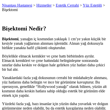
Nişantaşı Hastanesi
>
Hizmetler
>
Estetik Cerrahi
>
Yüz Estetiği
>
Bişektomi
Bişektomi Nedir?
Bişektomi
, yanağın iç kısmından yaklaşık 1 cm’ye yakın küçük bir
kesiyle yanak yağlarının alınması işlemidir. Alınan yağ dokusuyla
birlikte yanakta hafif çöküntü oluşturulur.
Böylelikle elmacık kemikler ve çene hattı birbirinden ayrılır.
Elmacık kemikleri ve çene hattındaki belirginleşme sonrasında
sınırlar daha keskin ve dolgun hale gelirken yüz hatları daha çekici
bir hal alır.
Yanaklardaki fazla yağ dokusunun cerrahi bir müdahaleyle alınması,
yüz hatlarını daha belirgin ve ince bir görünüme kavuşturur. Bu
operasyon, genellikle “Hollywood yanağı” olarak bilinen, yüzün alt
kısmının daha keskin hatlara sahip olduğu estetik bir görünüm elde
etmek için yapılır.
Yüzdeki fazla yağ, bazı insanlar için yüzün daha yuvarlak ve dolgun
görünmesine neden olabilir, bu da estetik kaygılarına neden olabilir.