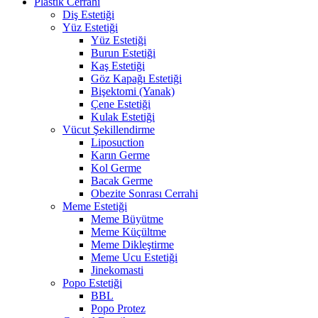
Plastik Cerrahi
Diş Estetiği
Yüz Estetiği
Yüz Estetiği
Burun Estetiği
Kaş Estetiği
Göz Kapağı Estetiği
Bişektomi (Yanak)
Çene Estetiği
Kulak Estetiği
Vücut Şekillendirme
Liposuction
Karın Germe
Kol Germe
Bacak Germe
Obezite Sonrası Cerrahi
Meme Estetiği
Meme Büyütme
Meme Küçültme
Meme Dikleştirme
Meme Ucu Estetiği
Jinekomasti
Popo Estetiği
BBL
Popo Protez