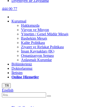
Diyetisyen İle Zayıflama
444 00 77
Kurumsal
Hakkımızda
Vizyon ve Misyon
Yönetim / Genel Müdür Mesajı
Başhekim Mesajı
Kalite Politikası
Ziyaret ve Refakat Politikası
İnsan Kaynakları (IK)
Organizasyon Şeması
Anlaşmalı Kurumlar
Bölümlerimiz
Doktorlarımız
İletişim
Online Hizmetler
TR
English