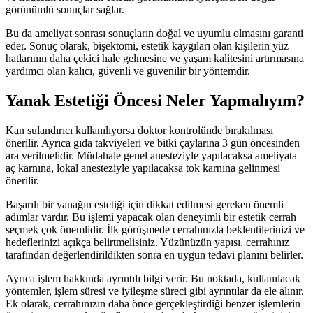
görünümlü sonuçlar sağlar.
Bu da ameliyat sonrası sonuçların doğal ve uyumlu olmasını garanti
eder. Sonuç olarak, bişektomi, estetik kaygıları olan kişilerin yüz
hatlarının daha çekici hale gelmesine ve yaşam kalitesini artırmasına
yardımcı olan kalıcı, güvenli ve güvenilir bir yöntemdir.
Yanak Estetiği Öncesi Neler Yapmalıyım?
Kan sulandırıcı kullanılıyorsa doktor kontrolünde bırakılması
önerilir. Ayrıca gıda takviyeleri ve bitki çaylarına 3 gün öncesinden
ara verilmelidir. Müdahale genel anesteziyle yapılacaksa ameliyata
aç karnına, lokal anesteziyle yapılacaksa tok karnına gelinmesi
önerilir.
Başarılı bir yanağın estetiği için dikkat edilmesi gereken önemli
adımlar vardır. Bu işlemi yapacak olan deneyimli bir estetik cerrah
seçmek çok önemlidir. İlk görüşmede cerrahınızla beklentilerinizi ve
hedeflerinizi açıkça belirtmelisiniz. Yüzünüzün yapısı, cerrahınız
tarafından değerlendirildikten sonra en uygun tedavi planını belirler.
Ayrıca işlem hakkında ayrıntılı bilgi verir. Bu noktada, kullanılacak
yöntemler, işlem süresi ve iyileşme süreci gibi ayrıntılar da ele alınır.
Ek olarak, cerrahınızın daha önce gerçekleştirdiği benzer işlemlerin