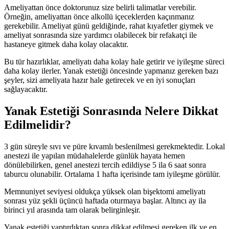
Ameliyattan önce doktorunuz size belirli talimatlar verebilir.
Örneğin, ameliyattan önce alkollü içeceklerden kaçınmanız
gerekebilir. Ameliyat günü geldiğinde, rahat kıyafetler giymek ve
ameliyat sonrasında size yardımcı olabilecek bir refakatçi ile
hastaneye gitmek daha kolay olacaktır.
Bu tür hazırlıklar, ameliyatı daha kolay hale getirir ve iyileşme süreci
daha kolay ilerler. Yanak estetiği öncesinde yapmanız gereken bazı
şeyler, sizi ameliyata hazır hale getirecek ve en iyi sonuçları
sağlayacaktır.
Yanak Estetiği
Sonrasında Nelere Dikkat
Edilmelidir?
3 gün süreyle sıvı ve püre kıvamlı beslenilmesi gerekmektedir. Lokal
anestezi ile yapılan müdahalelerde günlük hayata hemen
dönülebilirken, genel anestezi tercih edildiyse 5 ila 6 saat sonra
taburcu olunabilir. Ortalama 1 hafta içerisinde tam iyileşme görülür.
Memnuniyet seviyesi oldukça yüksek olan bişektomi ameliyatı
sonrası yüz şekli üçüncü haftada oturmaya başlar. Altıncı ay ila
birinci yıl arasında tam olarak belirginleşir.
Yanak estetiği yaptırdıktan sonra dikkat edilmesi gereken ilk ve en