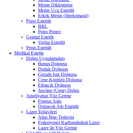
Meme Dikleştirme
Meme Ucu Estetiği
Erkek Meme (Jinekomasti)
Popo Estetiği
BBL
Popo Protez
Genital Estetik
Vajina Estetiği
Penis Estetiği
Medikal Estetik
Dolgu Uygulamaları
Burun Dolgusu
Dudak Dolgusu
Gözaltı Işık Dolgusu
Çene Kontürü Dolgusu
Elmacık Dolgusu
Jawline (Çene) Dolgu
Ameliyatsız Yüz Germe
Fransız Askı
Örümcek Ağı Estetiği
Lazer Tedavileri
Altın İğne Tedavisi
Fraksiyonel Karbondioksit Lazer
Lazer ile Yüz Germe