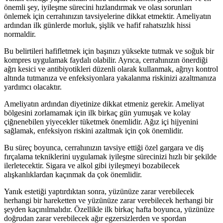
önemli şey, iyileşme sürecini hızlandırmak ve olası sorunları
önlemek için cerrahınızın tavsiyelerine dikkat etmektir. Ameliyatın
ardından ilk günlerde morluk, şişlik ve hafif rahatsızlık hissi
normaldir.
Bu belirtileri hafifletmek için başınızı yüksekte tutmak ve soğuk bir
kompres uygulamak faydalı olabilir. Ayrıca, cerrahınızın önerdiği
ağrı kesici ve antibiyotikleri düzenli olarak kullanmak, ağrıyı kontrol
altında tutmanıza ve enfeksiyonlara yakalanma riskinizi azaltmanıza
yardımcı olacaktır.
Ameliyatın ardından diyetinize dikkat etmeniz gerekir. Ameliyat
bölgesini zorlamamak için ilk birkaç gün yumuşak ve kolay
çiğnenebilen yiyecekler tüketmek önemlidir. Ağız içi hijyenini
sağlamak, enfeksiyon riskini azaltmak için çok önemlidir.
Bu süreç boyunca, cerrahınızın tavsiye ettiği özel gargara ve diş
fırçalama tekniklerini uygulamak iyileşme sürecinizi hızlı bir şekilde
ilerletecektir. Sigara ve alkol gibi iyileşmeyi bozabilecek
alışkanlıklardan kaçınmak da çok önemlidir.
Yanık estetiği yaptırdıktan sonra, yüzünüze zarar verebilecek
herhangi bir hareketten ve yüzünüze zarar verebilecek herhangi bir
şeyden kaçınılmalıdır. Özellikle ilk birkaç hafta boyunca, yüzünüze
doğrudan zarar verebilecek ağır egzersizlerden ve spordan