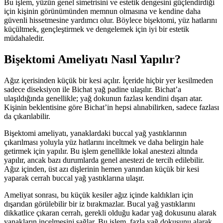
Bu işlem, yüzün genel simetrisini ve estetik dengesini güçlendirdiği
için kişinin görünümünden memnun olmasına ve kendine daha
güvenli hissetmesine yardımcı olur. Böylece bişektomi, yüz hatlarını
küçültmek, gençleştirmek ve dengelemek için iyi bir estetik
müdahaledir.
Bişektomi Ameliyatı Nasıl Yapılır?
Ağız içerisinden küçük bir kesi açılır. İçeride hiçbir yer kesilmeden
sadece diseksiyon ile Bichat yağ padine ulaşılır. Bichat’a
ulaşıldığında genellikle; yağ dokunun fazlası kendini dışarı atar.
Kişinin beklentisine göre Bichat’in hepsi alınabilirken, sadece fazlası
da çıkarılabilir.
Bişektomi ameliyatı, yanaklardaki buccal yağ yastıklarının
çıkarılması yoluyla yüz hatlarını inceltmek ve daha belirgin hale
getirmek için yapılır. Bu işlem genellikle lokal anestezi altında
yapılır, ancak bazı durumlarda genel anestezi de tercih edilebilir.
Ağız içinden, üst azı dişlerinin hemen yanından küçük bir kesi
yaparak cerrah buccal yağ yastıklarına ulaşır.
Ameliyat sonrası, bu küçük kesiler ağız içinde kaldıkları için
dışarıdan görülebilir bir iz bırakmazlar. Bucal yağ yastıklarını
dikkatlice çıkaran cerrah, gerekli olduğu kadar yağ dokusunu alarak
yanakların incelmesini sağlar. Bu işlem, fazla yağ dokusunu alarak