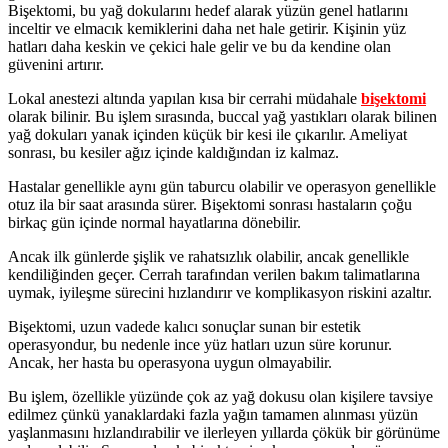
Bişektomi, bu yağ dokularını hedef alarak yüzün genel hatlarını
inceltir ve elmacık kemiklerini daha net hale getirir. Kişinin yüz
hatları daha keskin ve çekici hale gelir ve bu da kendine olan
güvenini artırır.
Lokal anestezi altında yapılan kısa bir cerrahi müdahale
bişektomi
olarak bilinir. Bu işlem sırasında, buccal yağ yastıkları olarak bilinen
yağ dokuları yanak içinden küçük bir kesi ile çıkarılır. Ameliyat
sonrası, bu kesiler ağız içinde kaldığından iz kalmaz.
Hastalar genellikle aynı gün taburcu olabilir ve operasyon genellikle
otuz ila bir saat arasında sürer. Bişektomi sonrası hastaların çoğu
birkaç gün içinde normal hayatlarına dönebilir.
Ancak ilk günlerde şişlik ve rahatsızlık olabilir, ancak genellikle
kendiliğinden geçer. Cerrah tarafından verilen bakım talimatlarına
uymak, iyileşme sürecini hızlandırır ve komplikasyon riskini azaltır.
Bişektomi, uzun vadede kalıcı sonuçlar sunan bir estetik
operasyondur, bu nedenle ince yüz hatları uzun süre korunur.
Ancak, her hasta bu operasyona uygun olmayabilir.
Bu işlem, özellikle yüzünde çok az yağ dokusu olan kişilere tavsiye
edilmez çünkü yanaklardaki fazla yağın tamamen alınması yüzün
yaşlanmasını hızlandırabilir ve ilerleyen yıllarda çökük bir görünüme