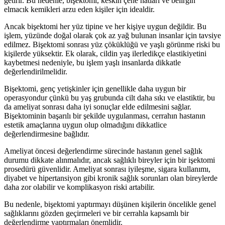
getirir. Bu nedenle, bişektomi, keskin çene hatları ve belirgin
elmacık kemikleri arzu eden kişiler için idealdir.
Ancak bişektomi her yüz tipine ve her kişiye uygun değildir. Bu
işlem, yüzünde doğal olarak çok az yağ bulunan insanlar için tavsiye
edilmez. Bişektomi sonrası yüz çöküklüğü ve yaşlı görünme riski bu
kişilerde yüksektir. Ek olarak, cildin yaş ilerledikçe elastikiyetini
kaybetmesi nedeniyle, bu işlem yaşlı insanlarda dikkatle
değerlendirilmelidir.
Bişektomi, genç yetişkinler için genellikle daha uygun bir
operasyondur çünkü bu yaş grubunda cilt daha sıkı ve elastiktir, bu
da ameliyat sonrası daha iyi sonuçlar elde edilmesini sağlar.
Bişektominin başarılı bir şekilde uygulanması, cerrahın hastanın
estetik amaçlarına uygun olup olmadığını dikkatlice
değerlendirmesine bağlıdır.
Ameliyat öncesi değerlendirme sürecinde hastanın genel sağlık
durumu dikkate alınmalıdır, ancak sağlıklı bireyler için bir işektomi
prosedürü güvenlidir. Ameliyat sonrası iyileşme, sigara kullanımı,
diyabet ve hipertansiyon gibi kronik sağlık sorunları olan bireylerde
daha zor olabilir ve komplikasyon riski artabilir.
Bu nedenle, bişektomi yaptırmayı düşünen kişilerin öncelikle genel
sağlıklarını gözden geçirmeleri ve bir cerrahla kapsamlı bir
değerlendirme yaptırmaları önemlidir.