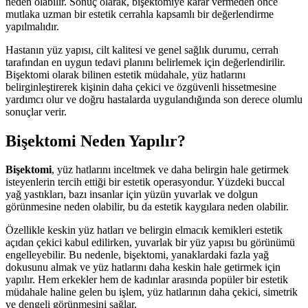
neden olabilir. Sonuç olarak, bişektomiye karar vermeden önce
mutlaka uzman bir estetik cerrahla kapsamlı bir değerlendirme
yapılmalıdır.
Hastanın yüz yapısı, cilt kalitesi ve genel sağlık durumu, cerrah
tarafından en uygun tedavi planını belirlemek için değerlendirilir.
Bişektomi olarak bilinen estetik müdahale, yüz hatlarını
belirginleştirerek kişinin daha çekici ve özgüvenli hissetmesine
yardımcı olur ve doğru hastalarda uygulandığında son derece olumlu
sonuçlar verir.
Bişektomi Neden Yapılır?
Bişektomi
, yüz hatlarını inceltmek ve daha belirgin hale getirmek
isteyenlerin tercih ettiği bir estetik operasyondur. Yüzdeki buccal
yağ yastıkları, bazı insanlar için yüzün yuvarlak ve dolgun
görünmesine neden olabilir, bu da estetik kaygılara neden olabilir.
Özellikle keskin yüz hatları ve belirgin elmacık kemikleri estetik
açıdan çekici kabul edilirken, yuvarlak bir yüz yapısı bu görünümü
engelleyebilir. Bu nedenle, bişektomi, yanaklardaki fazla yağ
dokusunu almak ve yüz hatlarını daha keskin hale getirmek için
yapılır. Hem erkekler hem de kadınlar arasında popüler bir estetik
müdahale haline gelen bu işlem, yüz hatlarının daha çekici, simetrik
ve dengeli görünmesini sağlar.