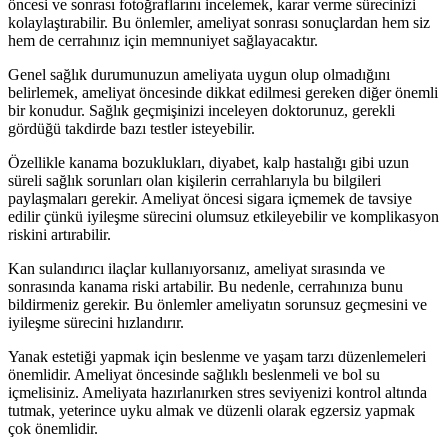
öncesi ve sonrası fotoğraflarını incelemek, karar verme sürecinizi
kolaylaştırabilir. Bu önlemler, ameliyat sonrası sonuçlardan hem siz
hem de cerrahınız için memnuniyet sağlayacaktır.
Genel sağlık durumunuzun ameliyata uygun olup olmadığını
belirlemek, ameliyat öncesinde dikkat edilmesi gereken diğer önemli
bir konudur. Sağlık geçmişinizi inceleyen doktorunuz, gerekli
gördüğü takdirde bazı testler isteyebilir.
Özellikle kanama bozuklukları, diyabet, kalp hastalığı gibi uzun
süreli sağlık sorunları olan kişilerin cerrahlarıyla bu bilgileri
paylaşmaları gerekir. Ameliyat öncesi sigara içmemek de tavsiye
edilir çünkü iyileşme sürecini olumsuz etkileyebilir ve komplikasyon
riskini artırabilir.
Kan sulandırıcı ilaçlar kullanıyorsanız, ameliyat sırasında ve
sonrasında kanama riski artabilir. Bu nedenle, cerrahınıza bunu
bildirmeniz gerekir. Bu önlemler ameliyatın sorunsuz geçmesini ve
iyileşme sürecini hızlandırır.
Yanak estetiği yapmak için beslenme ve yaşam tarzı düzenlemeleri
önemlidir. Ameliyat öncesinde sağlıklı beslenmeli ve bol su
içmelisiniz. Ameliyata hazırlanırken stres seviyenizi kontrol altında
tutmak, yeterince uyku almak ve düzenli olarak egzersiz yapmak
çok önemlidir.