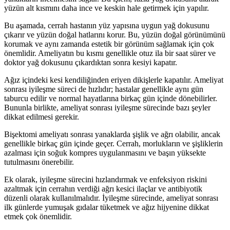
yüzün alt kısmını daha ince ve keskin hale getirmek için yapılır.
Bu aşamada, cerrah hastanın yüz yapısına uygun yağ dokusunu
çıkarır ve yüzün doğal hatlarını korur. Bu, yüzün doğal görünümünü
korumak ve aynı zamanda estetik bir görünüm sağlamak için çok
önemlidir. Ameliyatın bu kısmı genellikle otuz ila bir saat sürer ve
doktor yağ dokusunu çıkardıktan sonra kesiyi kapatır.
Ağız içindeki kesi kendiliğinden eriyen dikişlerle kapatılır. Ameliyat
sonrası iyileşme süreci de hızlıdır; hastalar genellikle aynı gün
taburcu edilir ve normal hayatlarına birkaç gün içinde dönebilirler.
Bununla birlikte, ameliyat sonrası iyileşme sürecinde bazı şeyler
dikkat edilmesi gerekir.
Bişektomi ameliyatı sonrası yanaklarda şişlik ve ağrı olabilir, ancak
genellikle birkaç gün içinde geçer. Cerrah, morlukların ve şişliklerin
azalması için soğuk kompres uygulanmasını ve başın yüksekte
tutulmasını önerebilir.
Ek olarak, iyileşme sürecini hızlandırmak ve enfeksiyon riskini
azaltmak için cerrahın verdiği ağrı kesici ilaçlar ve antibiyotik
düzenli olarak kullanılmalıdır. İyileşme sürecinde, ameliyat sonrası
ilk günlerde yumuşak gıdalar tüketmek ve ağız hijyenine dikkat
etmek çok önemlidir.