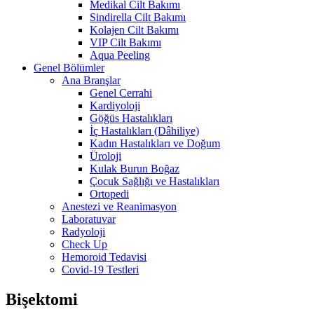
Medikal Cilt Bakımı
Sindirella Cilt Bakımı
Kolajen Cilt Bakımı
VIP Cilt Bakımı
Aqua Peeling
Genel Bölümler
Ana Branşlar
Genel Cerrahi
Kardiyoloji
Göğüs Hastalıkları
İç Hastalıkları (Dâhiliye)
Kadın Hastalıkları ve Doğum
Üroloji
Kulak Burun Boğaz
Çocuk Sağlığı ve Hastalıkları
Ortopedi
Anestezi ve Reanimasyon
Laboratuvar
Radyoloji
Check Up
Hemoroid Tedavisi
Covid-19 Testleri
Bişektomi