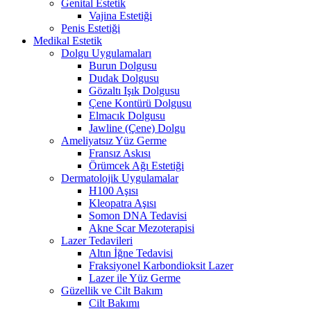
Genital Estetik
Vajina Estetiği
Penis Estetiği
Medikal Estetik
Dolgu Uygulamaları
Burun Dolgusu
Dudak Dolgusu
Gözaltı Işık Dolgusu
Çene Kontürü Dolgusu
Elmacık Dolgusu
Jawline (Çene) Dolgu
Ameliyatsız Yüz Germe
Fransız Askısı
Örümcek Ağı Estetiği
Dermatolojik Uygulamalar
H100 Aşısı
Kleopatra Aşısı
Somon DNA Tedavisi
Akne Scar Mezoterapisi
Lazer Tedavileri
Altın İğne Tedavisi
Fraksiyonel Karbondioksit Lazer
Lazer ile Yüz Germe
Güzellik ve Cilt Bakım
Cilt Bakımı