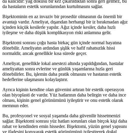
da kalıcıdır: yağ dokusu bir kez çıkarıldıktan sonra geri gelmez, bu
da hastaların estetik sorunlarından kurtulmasını sağlar.
Bişektominin en az invaziv bir prosedür olmasının da önemli bir
avantajı vardır. Ameliyat, dışarıdan herhangi bir iz bırakmadan ağız
içinden küçük kesilerle yapılır. Ağız içinde kesiler, daha hızlı
iyileşme ve daha düşük komplikasyon riski anlamına gelir.
Bişektomi sonrası çoğu hasta birkaç gün içinde normal hayatına
dönebilir. Ameliyatın ardından şişlik ve hafif rahatsızlık hissi
normaldir, ancak genellikle kısa sürede geçer.
Ameliyat, genellikle lokal anestezi altında yapıldığından, hastalar
ameliyattan sonra evlerine ve günlük yaşamlarına hızla geri
dönebilirler. Bu, işlemin daha pratik olmasını ve hastanın estetik
hedeflerine ulaşmasını kolaylaştırır.
Ayrıca kişinin kendine olan güvenini artıran bir estetik operasyon
olan biyoplasti de vardır. Yüz hatlarının daha belirgin ve daha ince
olması, kişinin genel görünümünü iyileştirir ve onu estetik olarak
memnun eder.
Bu, profesyonel ve sosyal yaşamda daha güvenilir hissetmenizi
sağlar. Bişektomi sonrası yüz hatları sorunları olan birçok kişi daha
rahat ve kendinden emin hisseder. Bişektomi, yüzün genel yapısını
ve ifadesini koruyarak estetik görünümünü iyileştirerek doğal