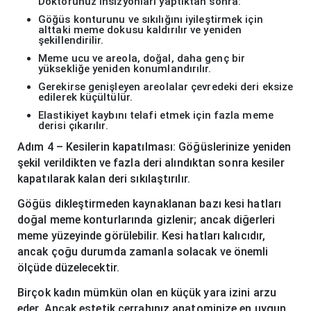
Doktorunuz insizyonları yaptıktan sonra:
Göğüs konturunu ve sıkılığını iyileştirmek için
alttaki meme dokusu kaldırılır ve yeniden
şekillendirilir.
Meme ucu ve areola, doğal, daha genç bir
yüksekliğe yeniden konumlandırılır.
Gerekirse genişleyen areolalar çevredeki deri eksize
edilerek küçültülür.
Elastikiyet kaybını telafi etmek için fazla meme
derisi çıkarılır.
Adım 4 – Kesilerin kapatılması: Göğüslerinize yeniden
şekil verildikten ve fazla deri alındıktan sonra kesiler
kapatılarak kalan deri sıkılaştırılır.
Göğüs dikleştirmeden kaynaklanan bazı kesi hatları
doğal meme konturlarında gizlenir; ancak diğerleri
meme yüzeyinde görülebilir. Kesi hatları kalıcıdır,
ancak çoğu durumda zamanla solacak ve önemli
ölçüde düzelecektir.
Birçok kadın mümkün olan en küçük yara izini arzu
eder. Ancak estetik cerrahınız anatominize en uygun