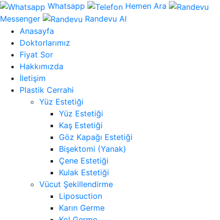
Whatsapp
Hemen Ara
Messenger
Randevu Al
Anasayfa
Doktorlarımız
Fiyat Sor
Hakkımızda
İletişim
Plastik Cerrahi
Yüz Estetiği
Yüz Estetiği
Kaş Estetiği
Göz Kapağı Estetiği
Bişektomi (Yanak)
Çene Estetiği
Kulak Estetiği
Vücut Şekillendirme
Liposuction
Karın Germe
Kol Germe