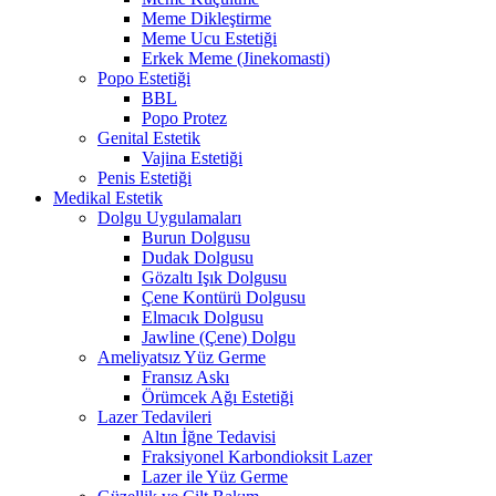
Meme Dikleştirme
Meme Ucu Estetiği
Erkek Meme (Jinekomasti)
Popo Estetiği
BBL
Popo Protez
Genital Estetik
Vajina Estetiği
Penis Estetiği
Medikal Estetik
Dolgu Uygulamaları
Burun Dolgusu
Dudak Dolgusu
Gözaltı Işık Dolgusu
Çene Kontürü Dolgusu
Elmacık Dolgusu
Jawline (Çene) Dolgu
Ameliyatsız Yüz Germe
Fransız Askı
Örümcek Ağı Estetiği
Lazer Tedavileri
Altın İğne Tedavisi
Fraksiyonel Karbondioksit Lazer
Lazer ile Yüz Germe