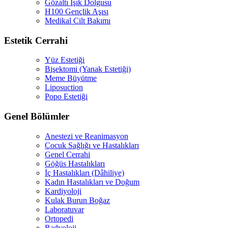
Gözaltı Işık Dolgusu
H100 Gençlik Aşısı
Medikal Cilt Bakımı
Estetik Cerrahi
Yüz Estetiği
Bişektomi (Yanak Estetiği)
Meme Büyütme
Liposuction
Popo Estetiği
Genel Bölümler
Anestezi ve Reanimasyon
Çocuk Sağlığı ve Hastalıkları
Genel Cerrahi
Göğüs Hastalıkları
İç Hastalıkları (Dâhiliye)
Kadın Hastalıkları ve Doğum
Kardiyoloji
Kulak Burun Boğaz
Laboratuvar
Ortopedi
Radyoloji