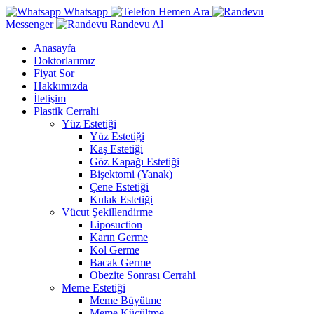
Whatsapp
Hemen Ara
Messenger
Randevu Al
Anasayfa
Doktorlarımız
Fiyat Sor
Hakkımızda
İletişim
Plastik Cerrahi
Yüz Estetiği
Yüz Estetiği
Kaş Estetiği
Göz Kapağı Estetiği
Bişektomi (Yanak)
Çene Estetiği
Kulak Estetiği
Vücut Şekillendirme
Liposuction
Karın Germe
Kol Germe
Bacak Germe
Obezite Sonrası Cerrahi
Meme Estetiği
Meme Büyütme
Meme Küçültme