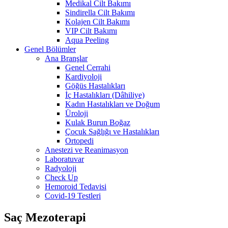
Medikal Cilt Bakımı
Sindirella Cilt Bakımı
Kolajen Cilt Bakımı
VIP Cilt Bakımı
Aqua Peeling
Genel Bölümler
Ana Branşlar
Genel Cerrahi
Kardiyoloji
Göğüs Hastalıkları
İç Hastalıkları (Dâhiliye)
Kadın Hastalıkları ve Doğum
Üroloji
Kulak Burun Boğaz
Çocuk Sağlığı ve Hastalıkları
Ortopedi
Anestezi ve Reanimasyon
Laboratuvar
Radyoloji
Check Up
Hemoroid Tedavisi
Covid-19 Testleri
Saç Mezoterapi