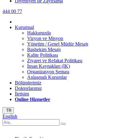
Diyetisyen İle Zayıflama
444 00 77
Kurumsal
Hakkımızda
Vizyon ve Misyon
Yönetim / Genel Müdür Mesajı
Başhekim Mesajı
Kalite Politikası
Ziyaret ve Refakat Politikası
İnsan Kaynakları (IK)
Organizasyon Şeması
Anlaşmalı Kurumlar
Bölümlerimiz
Doktorlarımız
İletişim
Online Hizmetler
TR
English