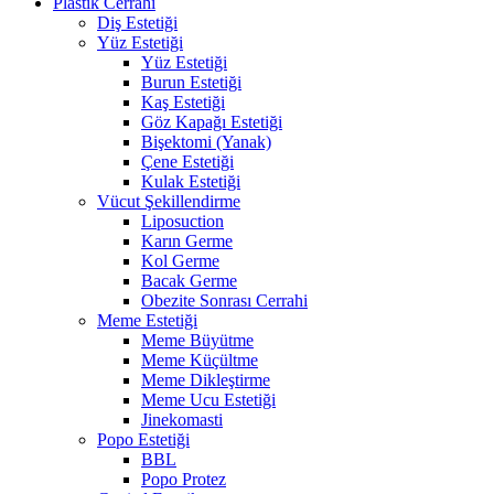
Plastik Cerrahi
Diş Estetiği
Yüz Estetiği
Yüz Estetiği
Burun Estetiği
Kaş Estetiği
Göz Kapağı Estetiği
Bişektomi (Yanak)
Çene Estetiği
Kulak Estetiği
Vücut Şekillendirme
Liposuction
Karın Germe
Kol Germe
Bacak Germe
Obezite Sonrası Cerrahi
Meme Estetiği
Meme Büyütme
Meme Küçültme
Meme Dikleştirme
Meme Ucu Estetiği
Jinekomasti
Popo Estetiği
BBL
Popo Protez