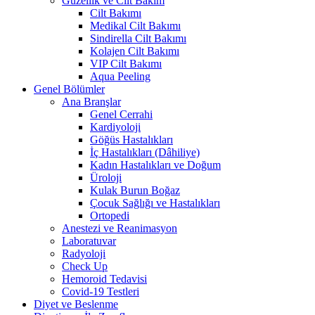
Güzellik ve Cilt Bakım
Cilt Bakımı
Medikal Cilt Bakımı
Sindirella Cilt Bakımı
Kolajen Cilt Bakımı
VIP Cilt Bakımı
Aqua Peeling
Genel Bölümler
Ana Branşlar
Genel Cerrahi
Kardiyoloji
Göğüs Hastalıkları
İç Hastalıkları (Dâhiliye)
Kadın Hastalıkları ve Doğum
Üroloji
Kulak Burun Boğaz
Çocuk Sağlığı ve Hastalıkları
Ortopedi
Anestezi ve Reanimasyon
Laboratuvar
Radyoloji
Check Up
Hemoroid Tedavisi
Covid-19 Testleri
Diyet ve Beslenme