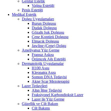
Genital Estetik
Vajina Estetiği
Penis Estetiği
Medikal Estetik
Dolgu Uygulamaları
Burun Dolgusu
Dudak Dolgusu
Gözaltı Işık Dolgusu
Çene Kontürü Dolgusu
Elmacık Dolgusu
Jawline (Çene) Dolgu
Ameliyatsız Yüz Germe
Fransız Askısı
Örümcek Ağı Estetiği
Dermatolojik Uygulamalar
H100 Aşısı
Kleopatra Aşısı
Somon DNA Tedavisi
Akne Scar Mezoterapisi
Lazer Tedavileri
Altın İğne Tedavisi
Fraksiyonel Karbondioksit Lazer
Lazer ile Yüz Germe
Güzellik ve Cilt Bakım
Cilt Bakımı