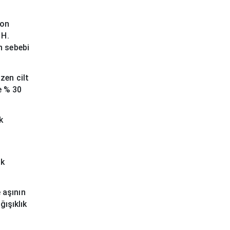
son
 H.
n sebebi
zen cilt
e % 30
k
uk
 aşının
ğışıklık