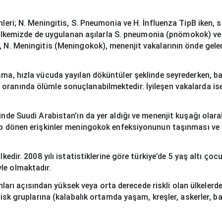
nleri; N. Meningitis, S. Pneumonia ve H. İnfluenza TipB iken, 
rak ülkemizde de uygulanan aşılarla S. pneumonia (pnömokok) ve
k, N. Meningitis (Meningokok), menenjit vakalarının önde gele
sma, hızla vücuda yayılan döküntüler şeklinde seyrederken, ba
 oranında ölümle sonuçlanabilmektedir. İyileşen vakalarda is
inde Suudi Arabistan’ın da yer aldığı ve menenjit kuşağı olara
dip dönen erişkinler meningokok enfeksiyonunun taşınması ve
kedir. 2008 yılı istatistiklerine göre türkiye’de 5 yaş altı çoc
le olmaktadır.
rı açısından yüksek veya orta derecede riskli olan ülkelerde
risk gruplarına (kalabalık ortamda yaşam, kreşler, askerler, ba