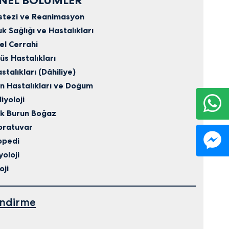
NEL BÖLÜMLER
stezi ve Reanimasyon
k Sağlığı ve Hastalıkları
l Cerrahi
s Hastalıkları
astalıkları (Dâhiliye)
n Hastalıkları ve Doğum
iyoloji
ak Burun Boğaz
oratuvar
opedi
oloji
oji
endirme