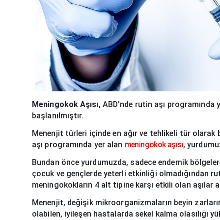
Meningokok Aşısı
, ABD’nde rutin aşı programında 
başlanılmıştır.
Menenjit türleri içinde en ağır ve tehlikeli tür olar
aşı programında yer alan
meningokok aşısı
, yurdumuz
Bundan önce yurdumuzda, sadece endemik bölgelere v
çocuk ve gençlerde yeterli etkinliği olmadığından r
meningokokların 4 alt tipine karşı etkili olan aşıla
Menenjit, değişik mikroorganizmaların beyin zarlar
olabilen, iyileşen hastalarda sekel kalma olasılığı y