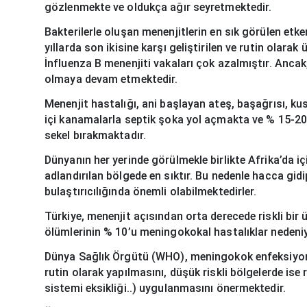
gözlenmekte ve oldukça ağır seyretmektedir.
Bakterilerle oluşan menenjitlerin en sık görülen etke
yıllarda son ikisine karşı geliştirilen ve rutin ola
İnfluenza B menenjiti vakaları çok azalmıştır. Anca
olmaya devam etmektedir.
Menenjit hastalığı, ani başlayan ateş, başağrısı, ku
içi kanamalarla septik şoka yol açmakta ve % 15-20
sekel bırakmaktadır.
Dünyanın her yerinde görülmekle birlikte Afrika’da iç
adlandırılan bölgede en sıktır. Bu nedenle hacca gi
bulaştırıcılığında önemli olabilmektedirler.
Türkiye, menenjit açısından orta derecede riskli bir ül
ölümlerinin % 10’u meningokokal hastalıklar nedeniy
Dünya Sağlık Örgütü (WHO), meningokok enfeksiyonla
rutin olarak yapılmasını, düşük riskli bölgelerde ise 
sistemi eksikliği..) uygulanmasını önermektedir.