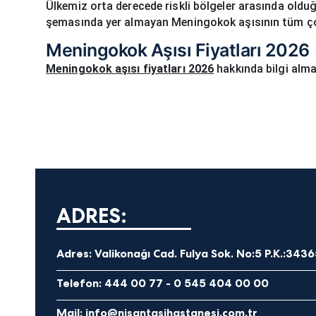
Ülkemiz orta derecede riskli bölgeler arasında olduğ
şemasında yer almayan Meningokok aşısının tüm ç
Meningokok Aşısı Fiyatları 2026
Meningokok aşısı fiyatları 2026
hakkında bilgi almak
ADRES:
Adres:
Valikonağı Cad. Fulya Sok. No:5 P.K.:3436
Telefon:
444 00 77
-
0 545 404 00 00
Mail:
info@nisantasihastanesi.com.tr