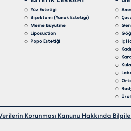
ESTETIK CERRAHI
GE
Yüz Estetiği
Ane
Bişektomi (Yanak Estetiği)
Çocu
Meme Büyütme
Gene
Liposuction
Göğü
Popo Estetiği
İç H
Kadı
Kard
Kul
Lab
Ort
Rady
Ürol
l Verilerin Korunması Kanunu Hakkında Bilgil