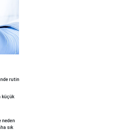
’nde rutin
n küçük
e neden
aha sık