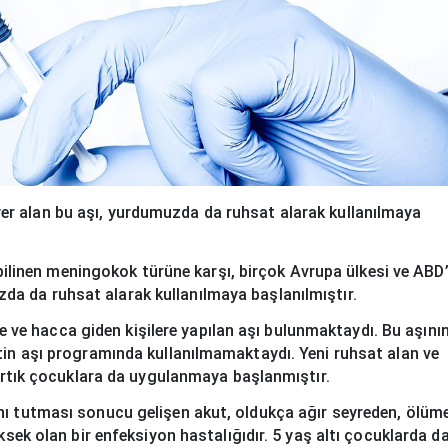
yer alan bu aşı, yurdumuzda da ruhsat alarak kullanılmaya
ak bilinen meningokok türüne karşı, birçok Avrupa ülkesi ve ABD
da da ruhsat alarak kullanılmaya başlanılmıştır.
e hacca giden kişilere yapılan aşı bulunmaktaydı. Bu aşını
utin aşı programında kullanılmamaktaydı. Yeni ruhsat alan ve
r artık çocuklara da uygulanmaya başlanmıştır.
ını tutması sonucu gelişen akut, oldukça ağır seyreden, ölüm
üksek olan bir enfeksiyon hastalığıdır. 5 yaş altı çocuklarda d